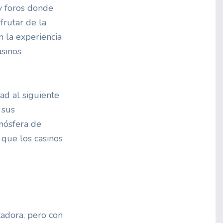
 y foros donde
frutar de la
n la experiencia
asinos
ad al siguiente
 sus
mósfera de
 que los casinos
tadora, pero con