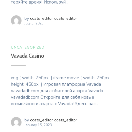
теряйте время! Используй...
by
ccats_editor ccats_editor
July 5, 2023
UNCATEGORIZED
Vavada Casino
img { width: 750px; } iframe.movie { width: 750px;
height: 450px; } Игровая платформа Vavada
vavadadbcom для любителей азарта Vavada
vavadadbcom Откройте для себя новые
возможности азарта с Vavada! Здесь вас...
by
ccats_editor ccats_editor
January 15, 2023