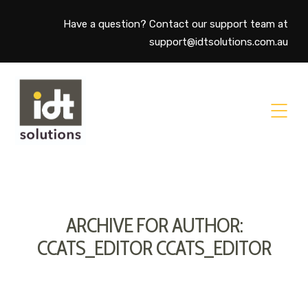
Have a question? Contact our support team at
support@idtsolutions.com.au
ARCHIVE FOR AUTHOR:
CCATS_EDITOR CCATS_EDITOR